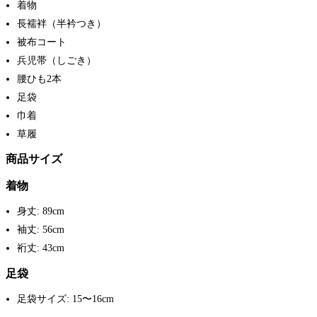
着物
長襦袢（半衿つき）
被布コート
兵児帯（しごき）
腰ひも2本
足袋
巾着
草履
商品サイズ
着物
身丈: 89cm
袖丈: 56cm
裄丈: 43cm
足袋
足袋サイズ: 15〜16cm