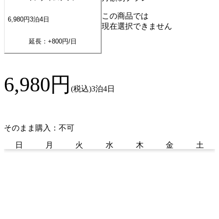
この商品では
6,980
円
3
泊
4
日
現在選択できません
延長：+
800
円/日
6,980
円
(税込)
3泊4日
そのまま購入：不可
日
月
火
水
木
金
土