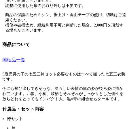
頂いて問題ございません。
調整に使用した糸のお取り外しは不要です。
商品の保護のためミシン、裾上げ・両面テープの使用、切断はご遠
慮ください。
損傷や破損含め、継続利用不可と判断した場合、2,000円を頂戴す
る場合がございます。
商品について
同梱品一覧
5歳児男の子の七五三袴セット必要なものはすべて揃った七五三衣装
です。
今にも飛び出してきそうな、凛々しい表情の鷹の姿が後ろ姿に描か
れています。几帳、小槌、鼓柄もそれぞれがしっかりとした個性を
放ちどれをとってもインパクト大。黒×青の組合せもクールです。
付属品・セット内容
袴セット
袴