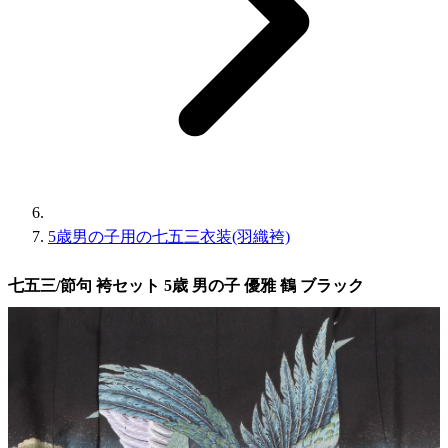
5歳男の子用の七五三衣装(羽織袴)
七五三/節句 袴セット 5歳 男の子 優雅 鶴 ブラック