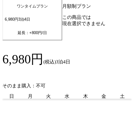
月額制プラン
ワンタイムプラン
この商品では
6,980
円
3
泊
4
日
現在選択できません
延長：+
800
円/日
6,980
円
(税込)
3泊4日
そのまま購入：不可
日
月
火
水
木
金
土