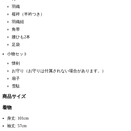
羽織
襦袢（半衿つき）
羽織紐
角帯
腰ひも2本
足袋
小物セット
懐剣
お守り（お守りは付属されない場合があります。）
扇子
雪駄
商品サイズ
着物
身丈: 101cm
袖丈: 57cm