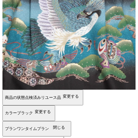
変更する
商品の状態
点検済みリユース品
変更する
カラー
ブラック
閉じる
プラン
ワンタイムプラン