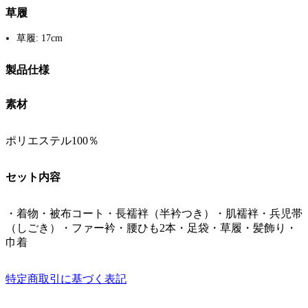
草履
草履: 17cm
製品仕様
素材
ポリエステル100％
セット内容
・着物・被布コート・長襦袢（半衿つき）・肌襦袢・兵児帯
（しごき）・ファー衿・腰ひも2本・足袋・草履・髪飾り・
巾着
特定商取引に基づく表記