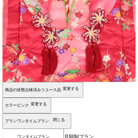
変更する
商品の状態
点検済みリユース品
変更する
カラー
ピンク
閉じる
プラン
ワンタイムプラン
月額制プラン
ワンタイムプラン