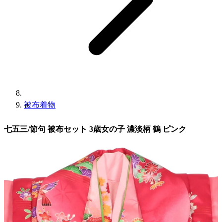
被布着物
七五三/節句 被布セット 3歳女の子 濃淡柄 鶴 ピンク