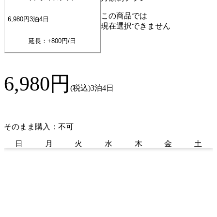
この商品では
6,980
円
3
泊
4
日
現在選択できません
延長：+
800
円/日
6,980
円
(税込)
3泊4日
そのまま購入：不可
日
月
火
水
木
金
土