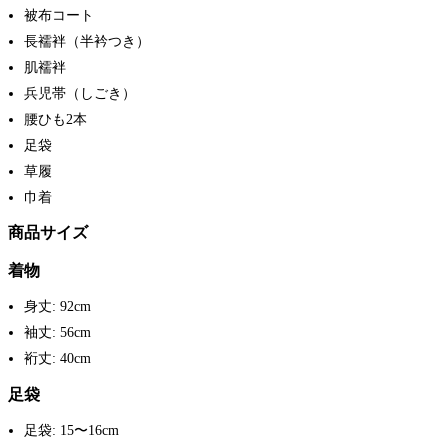
被布コート
長襦袢（半衿つき）
肌襦袢
兵児帯（しごき）
腰ひも2本
足袋
草履
巾着
商品サイズ
着物
身丈: 92cm
袖丈: 56cm
裄丈: 40cm
足袋
足袋: 15〜16cm