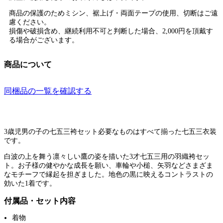
商品の保護のためミシン、裾上げ・両面テープの使用、切断はご遠
慮ください。
損傷や破損含め、継続利用不可と判断した場合、2,000円を頂戴す
る場合がございます。
商品について
同梱品の一覧を確認する
3歳児男の子の七五三袴セット必要なものはすべて揃った七五三衣装
です。
白波の上を舞う凛々しい鷹の姿を描いた3才七五三用の羽織袴セッ
ト。お子様の健やかな成長を願い、車輪や小槌、矢羽などさまざま
なモチーフで縁起を担ぎました。地色の黒に映えるコントラストの
効いた1着です。
付属品・セット内容
着物