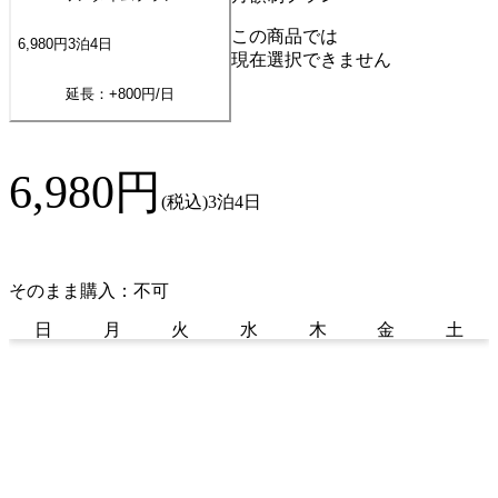
この商品では
6,980
円
3
泊
4
日
現在選択できません
延長：+
800
円/日
6,980
円
(税込)
3泊4日
そのまま購入：不可
日
月
火
水
木
金
土