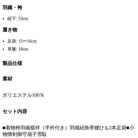
羽織・袴
紐下: 53cm
履き物
足袋: 15〜16cm
草履: 18cm
製品仕様
素材
ポリエステル100％
セット内容
■着物袴羽織襦袢（半衿付き）羽織紐角帯腰ひも2本足袋■小
物懐剣御守扇子雪駄