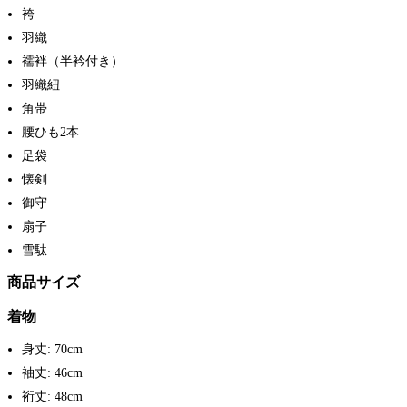
袴
羽織
襦袢（半衿付き）
羽織紐
角帯
腰ひも2本
足袋
懐剣
御守
扇子
雪駄
商品サイズ
着物
身丈: 70cm
袖丈: 46cm
裄丈: 48cm