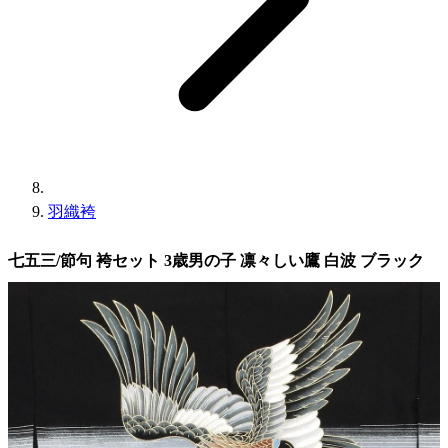
羽織袴
七五三/節句 袴セット 3歳男の子 凛々しい鷹 白波 ブラック