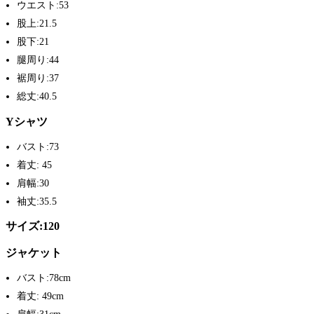
ウエスト:53
股上:21.5
股下:21
腿周り:44
裾周り:37
総丈:40.5
Yシャツ
バスト:73
着丈: 45
肩幅:30
袖丈:35.5
サイズ:120
ジャケット
バスト:78cm
着丈: 49cm