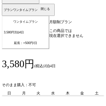
閉じる
プラン
ワンタイムプラン
月額制プラン
ワンタイムプラン
この商品では
3,580
円
3
泊
4
日
現在選択できません
延長：+
500
円/日
3,580
円
(税込)
3泊4日
そのまま購入：不可
日
月
火
水
木
金
土