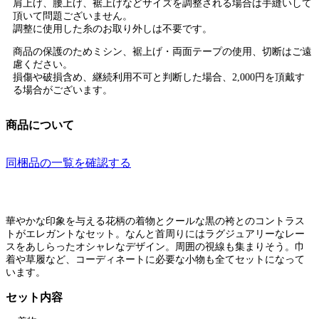
肩上げ、腰上げ、裾上げなどサイズを調整される場合は手縫いして
頂いて問題ございません。
調整に使用した糸のお取り外しは不要です。
商品の保護のためミシン、裾上げ・両面テープの使用、切断はご遠
慮ください。
損傷や破損含め、継続利用不可と判断した場合、2,000円を頂戴す
る場合がございます。
商品について
同梱品の一覧を確認する
華やかな印象を与える花柄の着物とクールな黒の袴とのコントラス
トがエレガントなセット。なんと首周りにはラグジュアリーなレー
スをあしらったオシャレなデザイン。周囲の視線も集まりそう。巾
着や草履など、コーディネートに必要な小物も全てセットになって
います。
セット内容