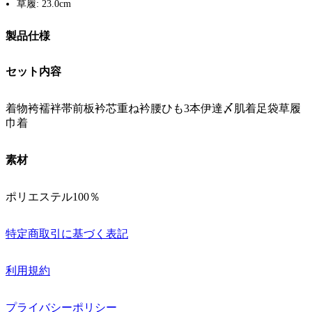
草履: 23.0cm
製品仕様
セット内容
着物袴襦袢帯前板衿芯重ね衿腰ひも3本伊達〆肌着足袋草履
巾着
素材
ポリエステル100％
特定商取引に基づく表記
利用規約
プライバシーポリシー