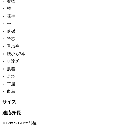
着物
袴
襦袢
帯
前板
衿芯
重ね衿
腰ひも3本
伊達〆
肌着
足袋
草履
巾着
サイズ
適応身長
160cm〜170cm前後