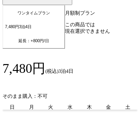
月額制プラン
ワンタイムプラン
この商品では
7,480
円
3
泊
4
日
現在選択できません
延長：+
800
円/日
7,480
円
(税込)
3泊4日
そのまま購入：不可
日
月
火
水
木
金
土