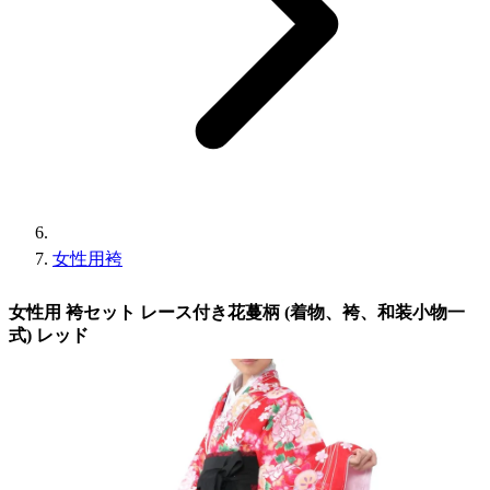
女性用袴
女性用 袴セット レース付き花蔓柄 (着物、袴、和装小物一
式) レッド