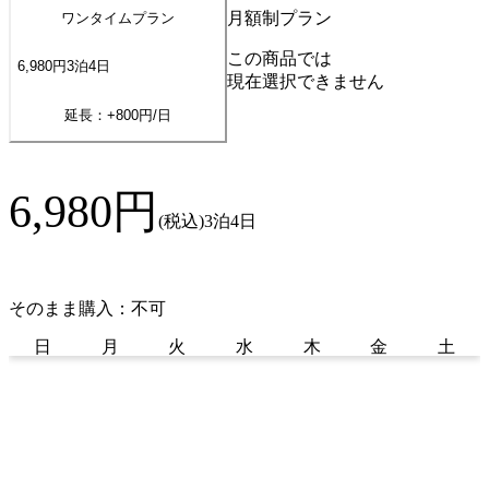
月額制プラン
ワンタイムプラン
この商品では
6,980
円
3
泊
4
日
現在選択できません
延長：+
800
円/日
6,980
円
(税込)
3泊4日
そのまま購入：不可
日
月
火
水
木
金
土