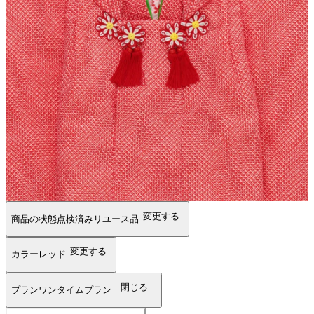
変更する
商品の状態
点検済みリユース品
変更する
カラー
レッド
閉じる
プラン
ワンタイムプラン