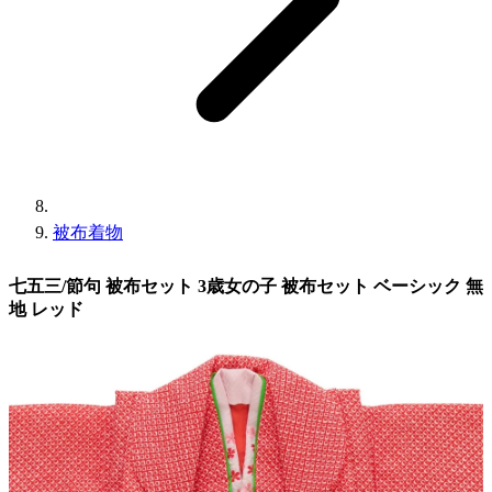
被布着物
七五三/節句 被布セット 3歳女の子 被布セット ベーシック 無
地 レッド