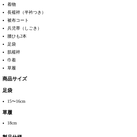
着物
長襦袢（半衿つき）
被布コート
兵児帯（しごき）
腰ひも2本
足袋
肌襦袢
巾着
草履
商品サイズ
足袋
15〜16cm
草履
18cm