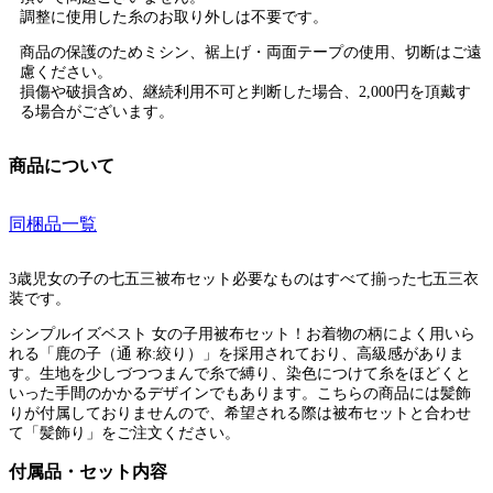
調整に使用した糸のお取り外しは不要です。
商品の保護のためミシン、裾上げ・両面テープの使用、切断はご遠
慮ください。
損傷や破損含め、継続利用不可と判断した場合、2,000円を頂戴す
る場合がございます。
商品について
同梱品一覧
3歳児女の子の七五三被布セット必要なものはすべて揃った七五三衣
装です。
シンプルイズベスト 女の子用被布セット！お着物の柄によく用いら
れる「鹿の子（通 称:絞り）」を採用されており、高級感がありま
す。生地を少しづつつまんで糸で縛り、染色につけて糸をほどくと
いった手間のかかるデザインでもあります。こちらの商品には髪飾
りが付属しておりませんので、希望される際は被布セットと合わせ
て「髪飾り」をご注文ください。
付属品・セット内容