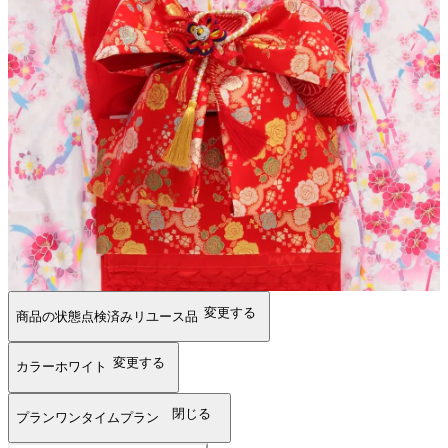
変更する
商品の状態
点検済みリユース品
変更する
カラー
ホワイト
閉じる
プラン
ワンタイムプラン