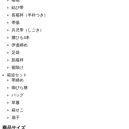
着物
結び帯
長襦袢（半衿つき）
帯揚
兵児帯（しごき）
腰ひも4本
伊達締め
足袋
肌襦袢
裾除け
箱迫セット
帯締め
御びら簪
バッグ
草履
箱せこ
扇子
商品サイズ