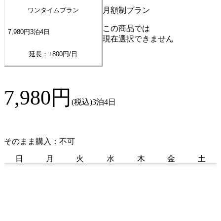
月額制プラン
ワンタイムプラン
この商品では
7,980
円
3
泊
4
日
現在選択できません
延長：+
800
円/日
7,980
円
(税込)
3泊4日
そのまま購入：不可
日
月
火
水
木
金
土