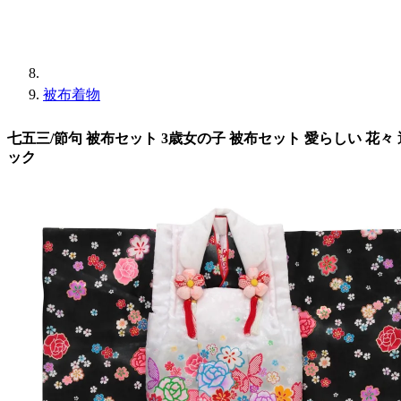
被布着物
七五三/節句 被布セット 3歳女の子 被布セット 愛らしい 花々 選
ック