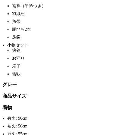
襦袢（半衿つき）
羽織紐
角帯
腰ひも2本
足袋
小物セット
懐剣
お守り
扇子
雪駄
グレー
商品サイズ
着物
身丈: 90cm
袖丈: 56cm
裄丈: 55cm