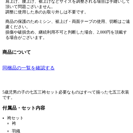
肩上げ、腰上げ、裾上げなどサイズを調整される場合は手縫いして
頂いて問題ございません。
調整に使用した糸のお取り外しは不要です。
商品の保護のためミシン、裾上げ・両面テープの使用、切断はご遠
慮ください。
損傷や破損含め、継続利用不可と判断した場合、2,000円を頂戴す
る場合がございます。
商品について
同梱品の一覧を確認する
5歳児男の子の七五三袴セット必要なものはすべて揃った七五三衣装
です。
付属品・セット内容
袴セット
袴
羽織