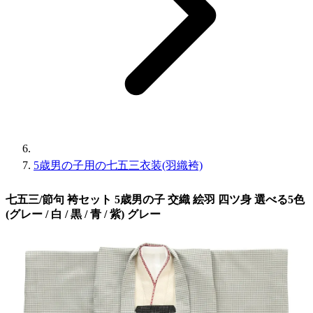
5歳男の子用の七五三衣装(羽織袴)
七五三/節句 袴セット 5歳男の子 交織 絵羽 四ツ身 選べる5色
(グレー / 白 / 黒 / 青 / 紫) グレー