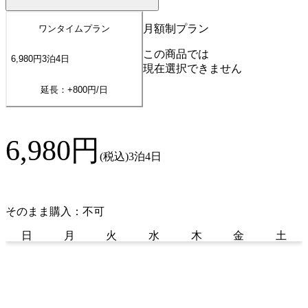
月額制プラン
ワンタイムプラン
この商品では
6,980
円
3
泊
4
日
現在選択できません
延長：+
800
円/日
6,980
円
(税込)
3泊4日
そのまま購入：不可
日
月
火
水
木
金
土