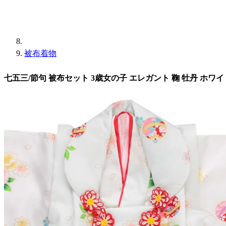
被布着物
七五三/節句 被布セット 3歳女の子 エレガント 鞠 牡丹 ホワイ