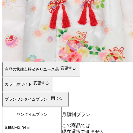
変更する
商品の状態
点検済みリユース品
変更する
カラー
ホワイト
閉じる
プラン
ワンタイムプラン
月額制プラン
ワンタイムプラン
この商品では
6,980
円
3
泊
4
日
現在選択できません