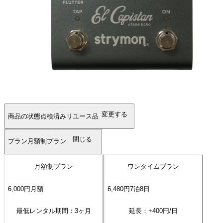
変更する
商品の状態
点検済みリユース品
閉じる
プラン
月額制プラン
月額制プラン
ワンタイムプラン
6,000
円
月額
6,480
円
7
泊
8
日
最低レンタル期間：3ヶ月
延長：+
400
円/日