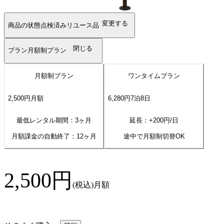
変更する
商品の状態
点検済みリユース品
閉じる
プラン
月額制プラン
月額制プラン
ワンタイムプラン
2,500
円
月額
6,280
円
7
泊
8
日
最低レンタル期間：3ヶ月
延長：+
200
円/日
月額課金の自動終了：
12
ヶ月
途中で月額制切替OK
2,500
円
(税込)
月額