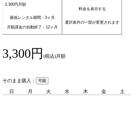
3,300
円
月額
料金を表示する
最低レンタル期間：3ヶ月
選択条件の一部が変更されます
月額課金の自動終了：
12
ヶ月
3,300
円
(税込)
月額
そのまま購入：
可能
日
月
火
水
木
金
土