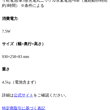
リ乾電池/単3形充電式ニッケル水素電池×6本（連続動作時間
約3時間） ※条件による
消費電力
7.5W
サイズ（幅×奥行×高さ）
930×258×83 mm
重さ
4.5㎏（電池含まず）
詳細は
公式サイト
をご確認ください。
特定商取引に基づく表記