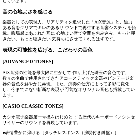
しています。
音の心地よさを感じる
楽器としての表現力、リアリティを追求した「AiX音源」と、迫力
ある音をクリアでキレのあるサ ウンドで再生する音響システム を搭
載。臨場感にあふれた耳に 心地よい音で空間を包み込み、もっと弾
きたい、もっと聴きたい 気持ちにさせてくれるはずです。
表現の可能性を広げる、こだわりの音色
[ADVANCED TONES]
AiX音源の性能を最大限に生かして 作り上げた珠玉の音色です。
数々の名曲で使用されてきたアコースティック楽器やビンテージ楽
器の音色を鮮やかに再現。また、演奏の仕方によって多彩に変化
し、今までにない斬新な表現が 可能なオリジナル音色も搭載してい
ます。
[CASIO CLASSIC TONES]
カシオ電子楽器第一号機をはじめと する歴代のキーボード／シンセ
サイザーのサウンドを再現しています。
●表情豊かに弾ける［タッチレスポンス（強弱付き鍵盤）］