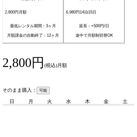
2,800
円
月額
6,980
円
14
泊
15
日
最低レンタル期間：3ヶ月
延長：+
500
円/日
月額課金の自動終了：
12
ヶ月
途中で月額制切替OK
2,800
円
(税込)
月額
そのまま購入：
可能
日
月
火
水
木
金
土