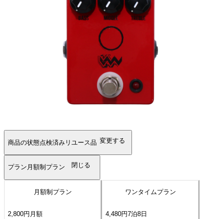
変更する
商品の状態
点検済みリユース品
閉じる
プラン
月額制プラン
月額制プラン
ワンタイムプラン
2,800
円
月額
4,480
円
7
泊
8
日