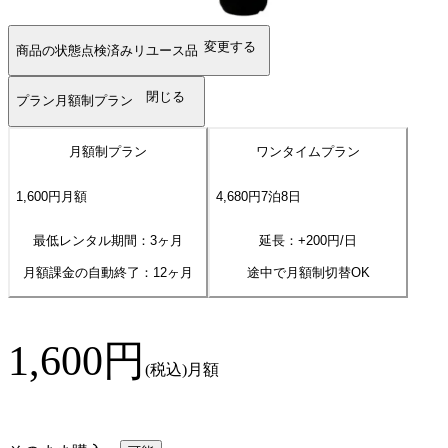
変更する
商品の状態
点検済みリユース品
閉じる
プラン
月額制プラン
月額制プラン
ワンタイムプラン
1,600
円
月額
4,680
円
7
泊
8
日
最低レンタル期間：3ヶ月
延長：+
200
円/日
月額課金の自動終了：
12
ヶ月
途中で月額制切替OK
1,600
円
(税込)
月額