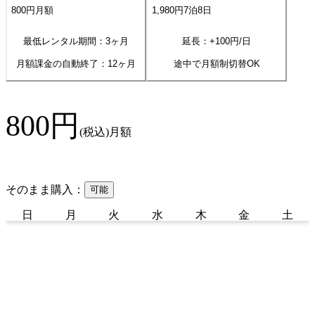
800
円
月額
1,980
円
7
泊
8
日
最低レンタル期間：3ヶ月
延長：+
100
円/日
月額課金の自動終了：
12
ヶ月
途中で月額制切替OK
800
円
(税込)
月額
そのまま購入：
可能
日
月
火
水
木
金
土