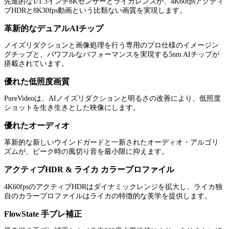
先進的な1/1.3インチ8Kセンサーとライカレンズが、4K60fpsアクティ
ブHDRと8K30fps動画という比類ない画質を実現します。
革新的なデュアルAIチップ
ノイズリダクションと画像処理を行う専用のプロ仕様のイメージン
グチップと、パワフルなパフォーマンスを実現する5nm AIチップが
搭載されています。
優れた低照度画質
PureVideoは、AIノイズリダクションと明るさの改善により、低照度
ショットを生き生きとした映像にします。
優れたオーディオ
革新的な新しいウインドガードと一新されたオーディオ・アルゴリ
ズムが、ピーク時の風切り音を最小限に抑えます。
アクティブHDR & ライカ カラープロファイル
4K60fpsのアクティブHDRはダイナミックレンジを拡大し、ライカ独
自のカラープロファイルはライカの特徴的な美学を提供します。
FlowState 手ブレ補正