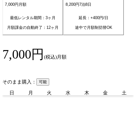
7,000
円
月額
8,200
円
7
泊
8
日
最低レンタル期間：3ヶ月
延長：+
400
円/日
月額課金の自動終了：
12
ヶ月
途中で月額制切替OK
7,000
円
(税込)
月額
そのまま購入：
可能
日
月
火
水
木
金
土