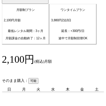
月額制プラン
ワンタイムプラン
2,100
円
月額
3,880
円
2
泊
3
日
最低レンタル期間：3ヶ月
延長：+
300
円/日
月額課金の自動終了：
12
ヶ月
途中で月額制切替OK
2,100
円
(税込)
月額
そのまま購入：
可能
日
月
火
水
木
金
土