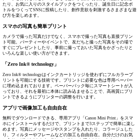
たり、お気に入りのスタイルブックをつくったり、誕生日に記念ボ
トルをつくってSNSに投稿したり、創作意欲を刺激するさまざまな遊
び方を楽しめます。
スマホの写真も簡単プリント
カメラで撮った写真だけでなく、スマホで撮った写真も直接プリン
ト可能。パーティーやイベントで、友だちと撮った写真をその場で
すぐにプレゼントしたり、事前に撮っておいた写真をかざったりと
いろんな楽しい使い方ができます。
「Zero Ink® technology」
Zero Ink® technologyはインクカートリッジを使わずにフルカラープ
リントを可能にする技術です。プリントに必要な色は専用ペーパー
に埋め込まれております。ペーパーパック毎にスマートシートが入
っており、それを最初に本体に読み込ませることで、高画質にプリ
ントできるようにプリンターの調整を行います。
アプリで画像加工も自由自在
無料でダウンロードできる、専用アプリ「Canon Mini Print」をスマ
ホにインストールするだけで、プリントまで3ステップで簡単に楽し
めます。写真にメッセージやスタンプを入れたり、コラージュした
り、フィルターやフレームなどの加工も自由自在。自分だけのお気