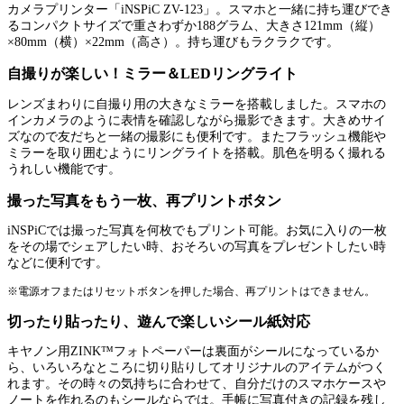
カメラプリンター「iNSPiC ZV-123」。スマホと一緒に持ち運びでき
るコンパクトサイズで重さわずか188グラム、大きさ121mm（縦）
×80mm（横）×22mm（高さ）。持ち運びもラクラクです。
自撮りが楽しい！ミラー＆LEDリングライト
レンズまわりに自撮り用の大きなミラーを搭載しました。スマホの
インカメラのように表情を確認しながら撮影できます。大きめサイ
ズなので友だちと一緒の撮影にも便利です。またフラッシュ機能や
ミラーを取り囲むようにリングライトを搭載。肌色を明るく撮れる
うれしい機能です。
撮った写真をもう一枚、再プリントボタン
iNSPiCでは撮った写真を何枚でもプリント可能。お気に入りの一枚
をその場でシェアしたい時、おそろいの写真をプレゼントしたい時
などに便利です。
※電源オフまたはリセットボタンを押した場合、再プリントはできません。
切ったり貼ったり、遊んで楽しいシール紙対応
キヤノン用ZINK™フォトペーパーは裏面がシールになっているか
ら、いろいろなところに切り貼りしてオリジナルのアイテムがつく
れます。その時々の気持ちに合わせて、自分だけのスマホケースや
ノートを作れるのもシールならでは。手帳に写真付きの記録を残し