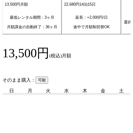
13,500
円
月額
22,680
円
14
泊
15
日
最低レンタル期間：3ヶ月
延長：+
2,000
円/日
選択
月額課金の自動終了：
36
ヶ月
途中で月額制切替OK
13,500
円
(税込)
月額
そのまま購入：
可能
日
月
火
水
木
金
土