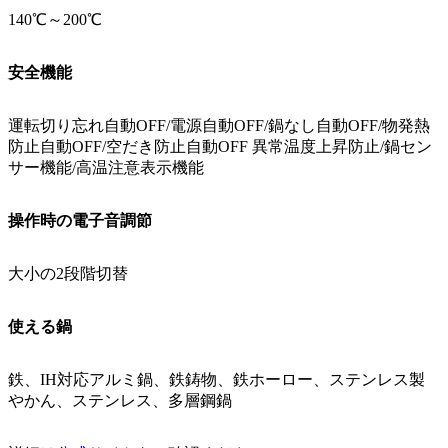
140℃～200℃
安全機能
運転切り忘れ自動OFF/電源自動OFF/鍋なし自動OFF/物発熱
防止自動OFF/空だき防止自動OFF 異常温度上昇防止/鍋セン
サー機能/高温注意表示機能
操作時の電子音調節
大小の2段階切替
使える鍋
鉄、IH対応アルミ鍋、鉄鋳物、鉄ホーロー、ステンレス製
やかん、ステンレス、多層鋼鍋