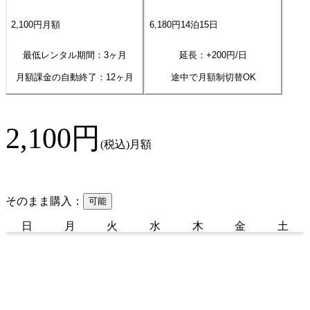
2,100
円
月額
6,180
円
14
泊
15
日
最低レンタル期間：3ヶ月
延長：+
200
円/日
月額課金の自動終了：
12
ヶ月
途中で月額制切替OK
2,100
円
(税込)
月額
そのまま購入：
可能
日
月
火
水
木
金
土