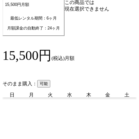
この商品では
15,500
円
月額
現在選択できません
最低レンタル期間：6ヶ月
月額課金の自動終了：
24
ヶ月
15,500
円
(税込)
月額
そのまま購入：
可能
日
月
火
水
木
金
土