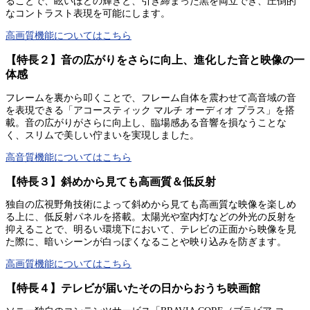
ることで、眩いほどの輝きと、引き締まった黒を両立でき、圧倒的
なコントラスト表現を可能にします。
高画質機能についてはこちら
【特長２】音の広がりをさらに向上、進化した音と映像の一
体感
フレームを裏から叩くことで、フレーム自体を震わせて高音域の音
を表現できる「アコースティック マルチ オーディオ プラス」を搭
載。音の広がりがさらに向上し、臨場感ある音響を損なうことな
く、スリムで美しい佇まいを実現しました。
高音質機能についてはこちら
【特長３】斜めから見ても高画質＆低反射
独自の広視野角技術によって斜めから見ても高画質な映像を楽しめ
る上に、低反射パネルを搭載。太陽光や室内灯などの外光の反射を
抑えることで、明るい環境下において、テレビの正面から映像を見
た際に、暗いシーンが白っぽくなることや映り込みを防ぎます。
高画質機能についてはこちら
【特長４】テレビが届いたその日からおうち映画館