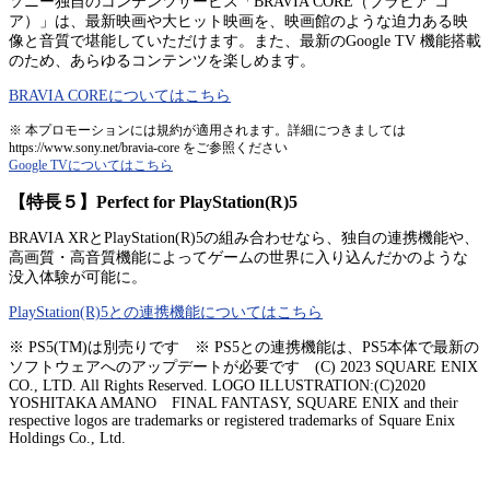
ソニー独自のコンテンツサービス「BRAVIA CORE（ブラビア コ
ア）」は、最新映画や大ヒット映画を、映画館のような迫力ある映
像と音質で堪能していただけます。また、最新のGoogle TV 機能搭載
のため、あらゆるコンテンツを楽しめます。
BRAVIA COREについてはこちら
※ 本プロモーションには規約が適用されます。詳細につきましては
https://www.sony.net/bravia-core をご参照ください
Google TVについてはこちら
【特長５】Perfect for PlayStation(R)5
BRAVIA XRとPlayStation(R)5の組み合わせなら、独自の連携機能や、
高画質・高音質機能によってゲームの世界に入り込んだかのような
没入体験が可能に。
PlayStation(R)5との連携機能についてはこちら
※ PS5(TM)は別売りです ※ PS5との連携機能は、PS5本体で最新の
ソフトウェアへのアップデートが必要です (C) 2023 SQUARE ENIX
CO., LTD. All Rights Reserved. LOGO ILLUSTRATION:(C)2020
YOSHITAKA AMANO FINAL FANTASY, SQUARE ENIX and their
respective logos are trademarks or registered trademarks of Square Enix
Holdings Co., Ltd.