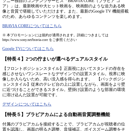
ソニー独自のコンテンツサービス「BRAVIA CORE（ブラビア コ
ア）」は、最新映画や大ヒット映画を、映画館のような迫力ある映
像と音質で堪能していただけます。また、最新のGoogle TV 機能搭載
のため、あらゆるコンテンツを楽しめます。
BRAVIA COREについてはこちら
※ 本プロモーションには規約が適用されます。詳細につきましては
https://www.sony.net/bravia-core をご参照ください
Google TVについてはこちら
【特長４】2つの佇まいが選べるデュアルスタイル
【フロントポジションスタイル】正面視においてスタンドの存在を
感じさせないワンスレートなデザインでの設置スタイル。視界に映
像しか入らないため、高い没入感を得られます。 【バックポジシ
ョンスタイル】従来のテレビ台の上に設置しながら、画面をより壁
に近づけることができるスタイル。壁掛け設置のような部屋の環境
に溶け込んだ設置が可能です。
デザインについてはこちら
【特長５】ブラビアカムによる自動画音質調整機能
付属のブラビアカムを接続することで、ブラビアカムが視聴者の位
置を認識し、画面の明るさ調整、音場補正、ボイスズーム調整をそ