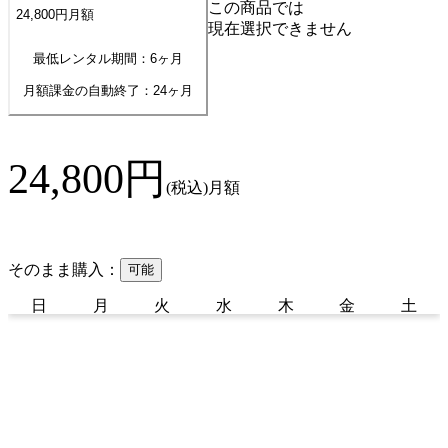
この商品では
24,800
円
月額
現在選択できません
最低レンタル期間：6ヶ月
月額課金の自動終了：
24
ヶ月
24,800
円
(税込)
月額
そのまま購入：
可能
日
月
火
水
木
金
土