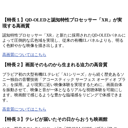
【特長１】QD-OLEDと認知特性プロセッサー「XR」が実
現する高画質
認知特性プロセッサー「XR」と新たに採用されたQD-OLEDパネルに
よって圧倒的な広色域を実現し、従来の有機ELパネルよりも、明る
く色鮮やかな映像を描き出します。
高画質についてはこちら
【特長２】画面そのものから生まれる迫力の高音質
ブラビア初の大型有機ELテレビ「A1シリーズ」から続く歴史あるソ
ニー独自の音響技術「アコースティック サーフェス オーディオ プラ
ス」を採用。より現実に近い映像体験を実現するために、画面自体
を振動させて、映像と音が一体となるリアルな視聴体験を可能にし
ます。映画館で感じるような豊かな臨場感をリビングで体感できま
す。
高音質についてはこちら
【特長３】テレビが届いたその日からおうち映画館