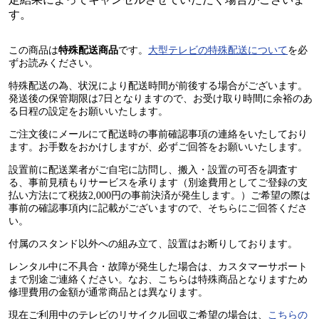
す。
この商品は
特殊配送商品
です。
大型テレビの特殊配送について
を必
ずお読みください。
特殊配送の為、状況により配送時間が前後する場合がございます。
発送後の保管期限は7日となりますので、お受け取り時間に余裕のあ
る日程の設定をお願いいたします。
ご注文後にメールにて配送時の事前確認事項の連絡をいたしており
ます。お手数をおかけしますが、必ずご回答をお願いいたします。
設置前に配送業者がご自宅に訪問し、搬入・設置の可否を調査す
る、事前見積もりサービスを承ります（別途費用としてご登録の支
払い方法にて税抜2,000円の事前決済が発生します。）ご希望の際は
事前の確認事項内に記載がございますので、そちらにご回答くださ
い。
付属のスタンド以外への組み立て、設置はお断りしております。
レンタル中に不具合・故障が発生した場合は、カスタマーサポート
まで別途ご連絡ください。なお、こちらは特殊商品となりますため
修理費用の金額が通常商品とは異なります。
現在ご利用中のテレビのリサイクル回収ご希望の場合は、
こちらの