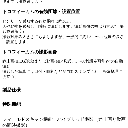
得まで活用範囲は広い。
トロフィーカムの有効距離・設置位置
センサーが感知する有効距離は約36m。
人や動物を感知し、瞬時に撮影します。撮影画像の幅は前方50°（撮
影範囲角度）。
撮影対象の大きさにもよりますが、一般的に約1.5m〜2m程度の高さ
に設置します。
トロフィーカムの撮影画像
静止画(JPEG形式)または動画(MP4形式、5〜60秒設定可能)での自動
撮影
撮影した写真には日付・時刻などが自動スタンプされ、画像整理に
役立つ。
製品仕様
特殊機能
フィールドスキャン機能、ハイブリッド撮影（静止画と動画
の同時撮影）