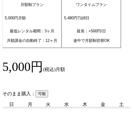
月額制プラン
ワンタイムプラン
5,000
円
月額
5,480
円
7
泊
8
日
最低レンタル期間：3ヶ月
延長：+
500
円/日
月額課金の自動終了：
12
ヶ月
途中で月額制切替OK
5,000
円
(税込)
月額
そのまま購入：
可能
日
月
火
水
木
金
土