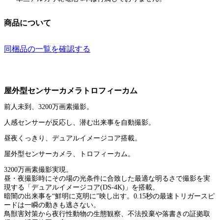
商品について
同梱品の一覧を確認する
屋外型センサーカメラトロフィーカム
前人未到、3200万画素撮影。
人感センサーが反応し、潜む出来事を自動撮影。
昼夜くっきり、デュアルイメージコア搭載。
屋外型センサーカメラ、トロフィーカム。
3200万画素撮影実現。
昼・夜撮影時にその場の光条件に合致した最適な明るさで撮影を実
現する「デュアルイメージコア(DS-4K)」を搭載。
暗闇の出来事を“鮮明に克明に”映し出す。0.15秒の最速トリガースピ
ードは一瞬の動きも逃さない。
鳥獣害対策から夜行性動物の生態観察、不法投棄や落書きの証拠取