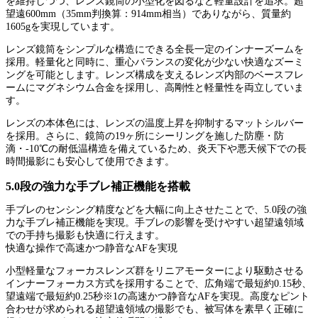
を維持しつつ、レンズ鏡筒の小型化を図るなど軽量設計を追求。超
望遠600mm（35mm判換算：914mm相当）でありながら、質量約
1605gを実現しています。
レンズ鏡筒をシンプルな構造にできる全長一定のインナーズームを
採用。軽量化と同時に、重心バランスの変化が少ない快適なズーミ
ングを可能とします。レンズ構成を支えるレンズ内部のベースフレ
ームにマグネシウム合金を採用し、高剛性と軽量性を両立していま
す。
レンズの本体色には、レンズの温度上昇を抑制するマットシルバー
を採用。さらに、鏡筒の19ヶ所にシーリングを施した防塵・防
滴・-10℃の耐低温構造を備えているため、炎天下や悪天候下での長
時間撮影にも安心して使用できます。
5.0段の強力な手ブレ補正機能を搭載
手ブレのセンシング精度などを大幅に向上させたことで、5.0段の強
力な手ブレ補正機能を実現。手ブレの影響を受けやすい超望遠領域
での手持ち撮影も快適に行えます。
快適な操作で高速かつ静音なAFを実現
小型軽量なフォーカスレンズ群をリニアモーターにより駆動させる
インナーフォーカス方式を採用することで、広角端で最短約0.15秒、
望遠端で最短約0.25秒※1の高速かつ静音なAFを実現。高度なピント
合わせが求められる超望遠領域の撮影でも、被写体を素早く正確に