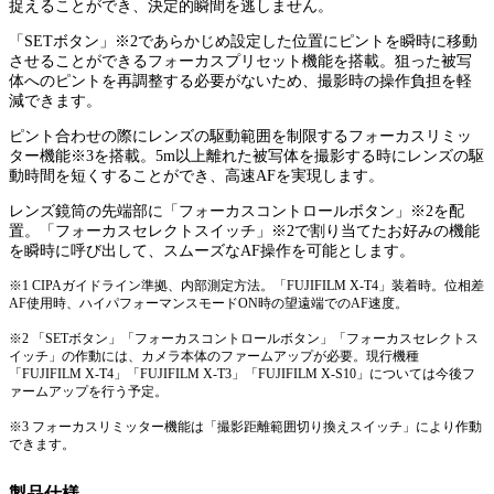
捉えることができ、決定的瞬間を逃しません。
「SETボタン」※2であらかじめ設定した位置にピントを瞬時に移動
させることができるフォーカスプリセット機能を搭載。狙った被写
体へのピントを再調整する必要がないため、撮影時の操作負担を軽
減できます。
ピント合わせの際にレンズの駆動範囲を制限するフォーカスリミッ
ター機能※3を搭載。5m以上離れた被写体を撮影する時にレンズの駆
動時間を短くすることができ、高速AFを実現します。
レンズ鏡筒の先端部に「フォーカスコントロールボタン」※2を配
置。「フォーカスセレクトスイッチ」※2で割り当てたお好みの機能
を瞬時に呼び出して、スムーズなAF操作を可能とします。
※1 CIPAガイドライン準拠、内部測定方法。「FUJIFILM X-T4」装着時。位相差
AF使用時、ハイパフォーマンスモードON時の望遠端でのAF速度。
※2 「SETボタン」「フォーカスコントロールボタン」「フォーカスセレクトス
イッチ」の作動には、カメラ本体のファームアップが必要。現行機種
「FUJIFILM X-T4」「FUJIFILM X-T3」「FUJIFILM X-S10」については今後フ
ァームアップを行う予定。
※3 フォーカスリミッター機能は「撮影距離範囲切り換えスイッチ」により作動
できます。
製品仕様