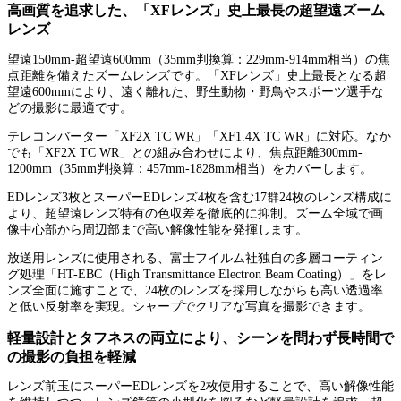
高画質を追求した、「XFレンズ」史上最長の超望遠ズーム
レンズ
望遠150mm-超望遠600mm（35mm判換算：229mm-914mm相当）の焦
点距離を備えたズームレンズです。「XFレンズ」史上最長となる超
望遠600mmにより、遠く離れた、野生動物・野鳥やスポーツ選手な
どの撮影に最適です。
テレコンバーター「XF2X TC WR」「XF1.4X TC WR」に対応。なか
でも「XF2X TC WR」との組み合わせにより、焦点距離300mm-
1200mm（35mm判換算：457mm-1828mm相当）をカバーします。
EDレンズ3枚とスーパーEDレンズ4枚を含む17群24枚のレンズ構成に
より、超望遠レンズ特有の色収差を徹底的に抑制。ズーム全域で画
像中心部から周辺部まで高い解像性能を発揮します。
放送用レンズに使用される、富士フイルム社独自の多層コーティン
グ処理「HT-EBC（High Transmittance Electron Beam Coating）」をレ
ンズ全面に施すことで、24枚のレンズを採用しながらも高い透過率
と低い反射率を実現。シャープでクリアな写真を撮影できます。
軽量設計とタフネスの両立により、シーンを問わず長時間で
の撮影の負担を軽減
レンズ前玉にスーパーEDレンズを2枚使用することで、高い解像性能