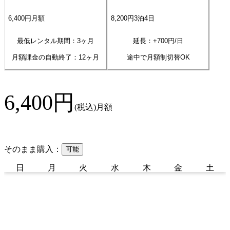
6,400
円
月額
8,200
円
3
泊
4
日
最低レンタル期間：3ヶ月
延長：+
700
円/日
月額課金の自動終了：
12
ヶ月
途中で月額制切替OK
6,400
円
(税込)
月額
そのまま購入：
可能
日
月
火
水
木
金
土