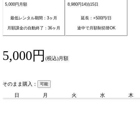
5,000
円
月額
8,980
円
14
泊
15
日
最低レンタル期間：3ヶ月
延長：+
500
円/日
月額課金の自動終了：
36
ヶ月
途中で月額制切替OK
5,000
円
(税込)
月額
そのまま購入：
可能
日
月
火
水
木