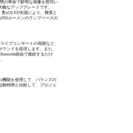
00時間の寿命で鮮明な画像を投写い
大幅なアップグレードです。
青、青)のLED光源により、輝度と
ANSIルーメンのランプベースの
デオ、ライブコンサートの視聴など、
サウンドを提供します。また、
luetooth経由で接続するだけ
す。
向)機能を使用して、バランスの
起動時間と比較して、プロジェ