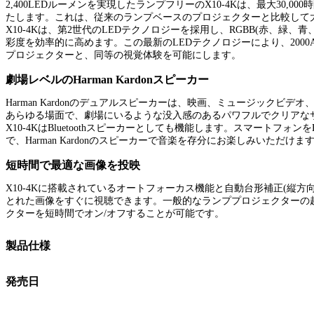
2,400LEDルーメンを実現したランプフリーのX10-4Kは、最大30,0
たします。これは、従来のランプベースのプロジェクターと比較して
X10-4Kは、第2世代のLEDテクノロジーを採用し、RGBB(赤、緑、
彩度を効率的に高めます。この最新のLEDテクノロジーにより、2000
プロジェクターと、同等の視覚体験を可能にします。
劇場レベルのHarman Kardonスピーカー
Harman Kardonのデュアルスピーカーは、映画、ミュージックビ
あらゆる場面で、劇場にいるような没入感のあるパワフルでクリアな
X10-4KはBluetoothスピーカーとしても機能します。スマートフォンをB
で、Harman Kardonのスピーカーで音楽を存分にお楽しみいただけま
短時間で最適な画像を投映
X10-4Kに搭載されているオートフォーカス機能と自動台形補正(縦方
とれた画像をすぐに視聴できます。一般的なランププロジェクターの
クターを短時間でオン/オフすることが可能です。
製品仕様
発売日