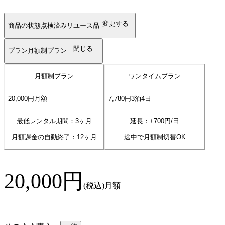
変更する
商品の状態
点検済みリユース品
閉じる
プラン
月額制プラン
月額制プラン
ワンタイムプラン
20,000
円
月額
7,780
円
3
泊
4
日
最低レンタル期間：3ヶ月
延長：+
700
円/日
月額課金の自動終了：
12
ヶ月
途中で月額制切替OK
20,000
円
(税込)
月額