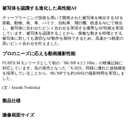
被写体を認識する進化した高性能AF
ディープラーニング技術を用いて開発された被写体を検出するAFを
搭載。動物、鳥、車、バイク、自転車、飛行機、鉄道をAIにて検出
し、被写体に合わせたピント合わせを実現する優秀なAF性能を実現
しています。被写体を認識することから、俊敏な動きを特徴とする
被写体に対しても適切なAF動作を期待できるため、高速かつ精度の
高いピント合わせを叶えました。
プロのニーズに応える動画撮影性能
FUJIFILM Xシリーズとして初の「8K/30P 4:2:2 10bit」の映像記録に
対応しています。先の発売となった「X-H2S」同様に優れた放熱構造
を採用していることから、8K/30Pでも約160分の撮影時間を実現しま
した。
(文 / Atsushi Yoshioka)
製品仕様
撮像画面サイズ