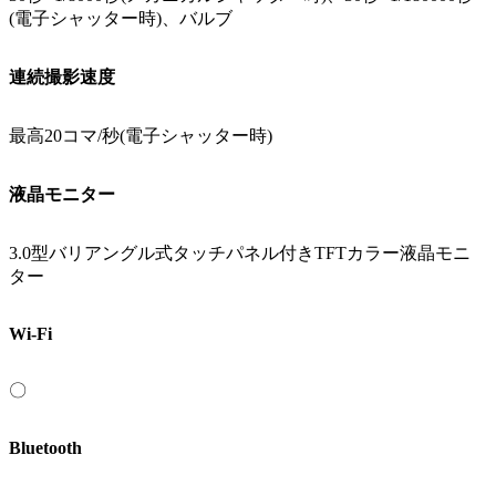
(電子シャッター時)、バルブ
連続撮影速度
最高20コマ/秒(電子シャッター時)
液晶モニター
3.0型バリアングル式タッチパネル付きTFTカラー液晶モニ
ター
Wi-Fi
〇
Bluetooth