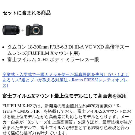
セットに含まれる商品
タムロン 18-300mm F/3.5-6.3 Di III-A VC VXD 高倍率ズー
ムレンズ(FUJIFILM Xマウント用)
富士フイルム X-H2 ボディ ミラーレス一眼
卒業式・入学式で一眼カメラを使った写真撮影を失敗しない！よく
あるミス5選とプロが教える対策法 - Rentio PRESS[レンティオプレ
ス]
富士フイルムXマウント最上位モデルにして高画素を採用
FUJIFILM X-H2では、新開発の裏面照射型約4020万画素の「X-
Trans™ CMOS 5 HR」を搭載しており、富士フイルムXマウントにお
ける最上位モデルながら高画素に対応したモデルとなります。メー
カー自身が「Xシリーズ史上最高画質」を謳うほど、最新技術が注ぎ
込まれたモデルで、富士フイルムが得意とする独特な色表現と合わ
せて繊細な描写力も叶えています。