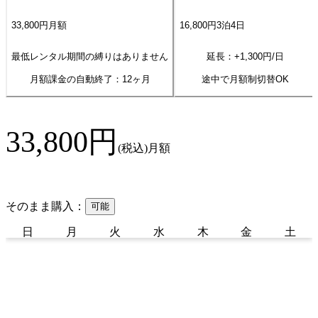
33,800
円
月額
16,800
円
3
泊
4
日
最低レンタル期間の縛りはありません
延長：+
1,300
円/日
月額課金の自動終了：
12
ヶ月
途中で月額制切替OK
33,800
円
(税込)
月額
そのまま購入：
可能
日
月
火
水
木
金
土