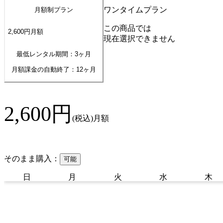
ワンタイムプラン
月額制プラン
この商品では
2,600
円
月額
現在選択できません
最低レンタル期間：3ヶ月
月額課金の自動終了：
12
ヶ月
2,600
円
(税込)
月額
そのまま購入：
可能
日
月
火
水
木