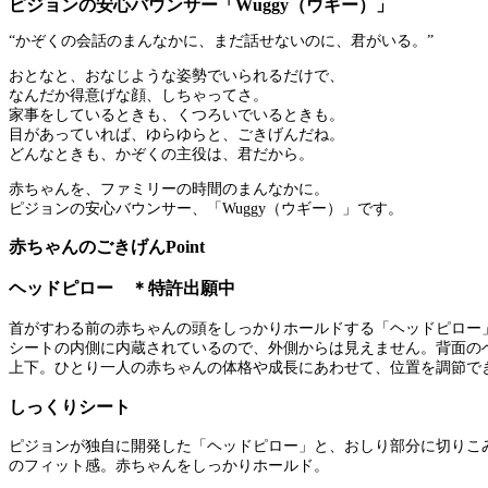
ピジョンの安心バウンサー「Wuggy（ウギー）」
“かぞくの会話のまんなかに、まだ話せないのに、君がいる。”
おとなと、おなじような姿勢でいられるだけで、
なんだか得意げな顔、しちゃってさ。
家事をしているときも、くつろいでいるときも。
目があっていれば、ゆらゆらと、ごきげんだね。
どんなときも、かぞくの主役は、君だから。
赤ちゃんを、ファミリーの時間のまんなかに。
ピジョンの安心バウンサー、「Wuggy（ウギー）」です。
赤ちゃんのごきげんPoint
ヘッドピロー ＊特許出願中
首がすわる前の赤ちゃんの頭をしっかりホールドする「ヘッドピロー
シートの内側に内蔵されているので、外側からは見えません。背面の
上下。ひとり一人の赤ちゃんの体格や成長にあわせて、位置を調節で
しっくりシート
ピジョンが独自に開発した「ヘッドピロー」と、おしり部分に切りこ
のフィット感。赤ちゃんをしっかりホールド。