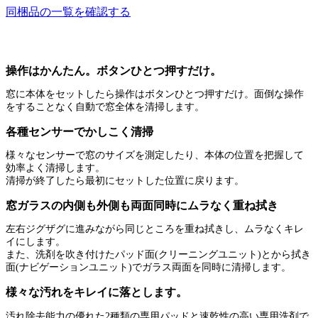
同梱品の一覧を確認する
操作はかんたん。ボタンひとつ押すだけ。
窓に本体をセットしたら操作はボタンひとつ押すだけ。面倒な操作
をすることなく自動で窓全体を清掃します。
各種センサーでかしこく清掃
様々なセンサーで窓のサイズを測定したり、本体の位置を把握して
効率よく清掃します。
清掃が終了したら最初にセットした位置に戻ります。
窓ガラスの内側も外側も両面同時にムラなく重ね拭き
左右ジグザグに進みながら同じところを重ね拭きし、ムラなくキレ
イにします。
また、洗剤を吹き付けたパッド面(クリーニングユニット)とから拭き
面(ナビゲーションユニット)でガラス両面を同時に清掃します。
様々な汚れをキレイに落とします。
汚れ除去能力の優れた2種類の専用パッドと速乾性の高い専用洗剤で