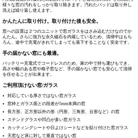
様々な窓の汚れをしっかり取り除きます。汚れたパッドは取り外し
洗えば繰り返し使えます。
かんたんに取り付け。取り付けた後も安全。
窓への設置は２つのユニットで窓ガラスをはさみ込むだけなのでか
んたん。さらに強力な永久磁石を内蔵しているため、清掃中はもち
ろん、途中で充電がきれてしまっても落下することなく安全です。
手の届かない窓にも最適。
バッテリー充電式でコードレスのため、家の中で持ち運びもでき、
高さや幅のある窓や格子窓など、手の届かない窓でも安心して清掃
を任せることが出来ます。
ご利用頂けない窓/ガラス
対応している厚さではない窓ガラス
窓枠とガラス面との段差が5mm未満の窓
長方形、正方形以外の形（円形、三角形、台形など）の窓
ステンドグラスや凹凸が多い窓ガラス
カッティングシートや日よけシートなどを貼り付けた窓ガラス
天窓など床に対して垂直ではない窓