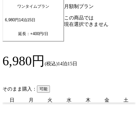
月額制プラン
ワンタイムプラン
この商品では
6,980
円
14
泊
15
日
現在選択できません
延長：+
400
円/日
6,980
円
(税込)
14泊15日
そのまま購入：
可能
日
月
火
水
木
金
土