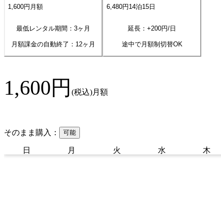
1,600
円
月額
6,480
円
14
泊
15
日
最低レンタル期間：3ヶ月
延長：+
200
円/日
月額課金の自動終了：
12
ヶ月
途中で月額制切替OK
1,600
円
(税込)
月額
そのまま購入：
可能
日
月
火
水
木