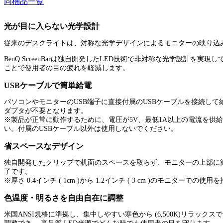
同梱品一覧
光が目に入らない光学設計
従来のデスクライトは、対称な光学デザインによるモニターの映り込
BenQ ScreenBarは独自開発したLED技術で非対称な光学設計を実
ことで使用者の目の疲れを軽減します。
USBケーブルで簡単給電
パソコンやモニターのUSB端子に直接付属のUSBケーブルを接続し
ダプタが不要となります。
※製品が正常に動作するために、電圧が5V、最低1A以上の電流を供
い。付属のUSBケーブル以外は使用しないでください。
省スペースなデザイン
独自開発したクリップで机面のスペースを取らず、モニターの上部に
了です。
※厚さ 0.4インチ ( 1cm )から 1.2インチ ( 3 cm )のモニターでの
色温度・明るさを自由自在に調整
米国ANSI規格に準拠し、集中しやすい寒色から (6,500K)リラックスでき