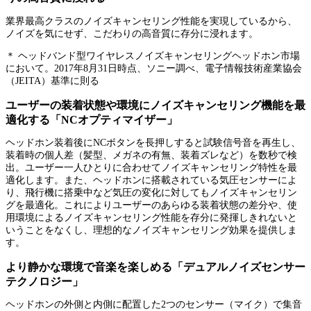
業界最高クラスのノイズキャンセリング性能を実現しているから、
ノイズを気にせず、こだわりの高音質に存分に浸れます。
＊ ヘッドバンド型ワイヤレスノイズキャンセリングヘッドホン市場
において。2017年8月31日時点、ソニー調べ、電子情報技術産業協会
（JEITA）基準に則る
ユーザーの装着状態や環境にノイズキャンセリング機能を最
適化する「NCオプティマイザー」
ヘッドホン装着後にNCボタンを長押しすると試験信号音を再生し、
装着時の個人差（髪型、メガネの有無、装着ズレなど）を数秒で検
出。ユーザー一人ひとりに合わせてノイズキャンセリング特性を最
適化します。また、ヘッドホンに搭載されている気圧センサーによ
り、飛行機に搭乗中など気圧の変化に対してもノイズキャンセリン
グを最適化。これによりユーザーのあらゆる装着状態の差分や、使
用環境によるノイズキャンセリング性能を存分に発揮しきれないと
いうことをなくし、理想的なノイズキャンセリング効果を提供しま
す。
より静かな環境で音楽を楽しめる「デュアルノイズセンサー
テクノロジー」
ヘッドホンの外側と内側に配置した2つのセンサー（マイク）で集音