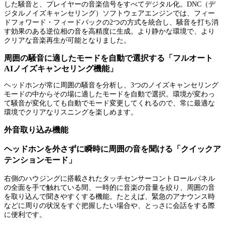
した騒音と、プレイヤーの音楽信号をすべてデジタル化。DNC（デ
ジタルノイズキャンセリング）ソフトウェアエンジンでは、フィー
ドフォワード・フィードバックの2つの方式を統合し、騒音を打ち消
す効果のある逆位相の音を高精度に生成。より静かな環境で、より
クリアな音楽再生が可能となりました。
周囲の騒音に適したモードを自動で選択する「フルオート
AIノイズキャンセリング機能」
ヘッドホンが常に周囲の騒音を分析し、3つのノイズキャンセリング
モードの中からその場に適したモードを自動で選択。環境が変わっ
て騒音が変化しても自動でモード変更してくれるので、常に最適な
環境でクリアなリスニングを楽しめます。
外音取り込み機能
ヘッドホンを外さずに瞬時に周囲の音を聞ける「クイックア
テンションモード」
右側のハウジングに搭載されたタッチセンサーコントロールパネル
の全面を手で触れている間、一時的に音楽の音量を絞り、周囲の音
を取り込んで聞きやすくする機能。たとえば、緊急のアナウンス時
などに周りの状況をすぐ把握したい場合や、とっさに会話をする際
に便利です。