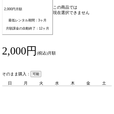
この商品では
2,000
円
月額
現在選択できません
最低レンタル期間：3ヶ月
月額課金の自動終了：
12
ヶ月
2,000
円
(税込)
月額
そのまま購入：
可能
日
月
火
水
木
金
土