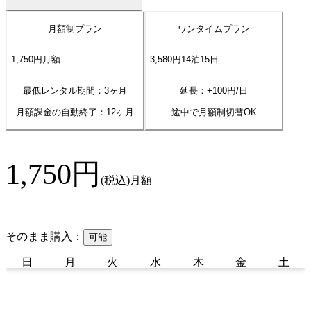
月額制プラン
ワンタイムプラン
1,750
円
月額
3,580
円
14
泊
15
日
最低レンタル期間：3ヶ月
延長：+
100
円/日
月額課金の自動終了：
12
ヶ月
途中で月額制切替OK
1,750
円
(税込)
月額
そのまま購入：
可能
日
月
火
水
木
金
土