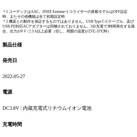
＊1 コーデックはAAC。DSEE Extreme/イコライザーの搭載モデルはOFF設定
時、またその他機能は全て初期設定時
＊2 機器との動作を保証するものではありません。USB Type C-Cケーブル、及び
USB PD対応ACアダプターは同梱されておりません。3分充電で3時間再生する場
合、出力が9 V / 2.3 A以上必要（但し、周囲の温度が25℃-35℃時）
製品仕様
発売日
2022-05-27
電源
DC3.8V : 内蔵充電式リチウムイオン電池
充電時間