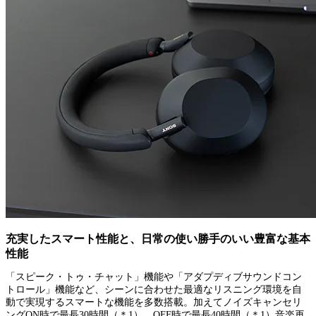
充実したスマート性能と、日常の使い勝手のいい豊富な基本
性能
「スピーク・トゥ・チャット」機能や「アダプディブサウンドコン
トロール」機能など、シーンに合わせた最適なリスニング環境を自
動で実現するスマートな機能を多数搭載。加えてノイズキャンセリ
ングON時で最長30時間（＊1）、OFF時で最長40時間（＊1）音楽再