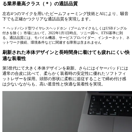
る業界最高クラス（＊）の通話品質
左右4つのマイクを用いたビームフォーミング技術とAIにより、騒音
下でも正確かつクリアな通話品質を実現します。
＊ ヘッドバンド型ワイヤレスヘッドホン（ブームマイクもしくはUSBドングル
付きを除く）市場において。2022年1月1日時点、ソニー調べ、ETSI基準に則
る。通話品質には、モバイル機器、サービスプロバイダー、インターネット、ネ
ットワーク接続、環境条件などに関連する障害は含まれません
刷新された本体デザインと長時間身に着けても疲れにくい快
適な装着性
第5世代にて大きく本体デザインを刷新。さらにはイヤーパッドには
通常の合皮に比べて、柔らかく装着時の安定性に優れたソフトフィ
ットレザーを採用。頭部の形状に柔軟に追従することで締め付け感
は少ないながらも、高い遮音性と快適な装着性を実現。