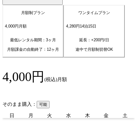
月額制プラン
ワンタイムプラン
4,000
円
月額
4,280
円
14
泊
15
日
最低レンタル期間：3ヶ月
延長：+
200
円/日
月額課金の自動終了：
12
ヶ月
途中で月額制切替OK
4,000
円
(税込)
月額
そのまま購入：
可能
日
月
火
水
木
金
土