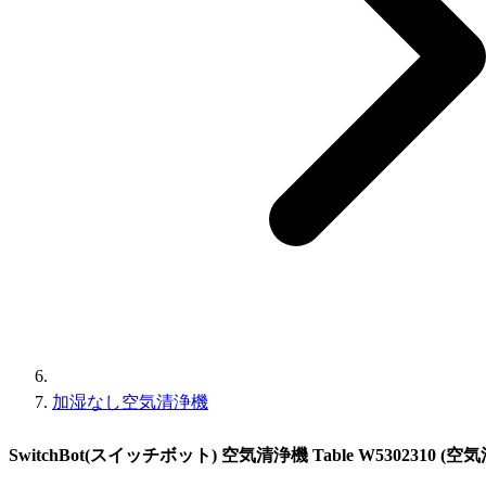
加湿なし空気清浄機
SwitchBot(スイッチボット) 空気清浄機 Table W5302310 (空