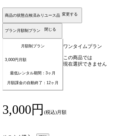
変更する
商品の状態
点検済みリユース品
閉じる
プラン
月額制プラン
ワンタイムプラン
月額制プラン
この商品では
3,000
円
月額
現在選択できません
最低レンタル期間：3ヶ月
月額課金の自動終了：
12
ヶ月
3,000
円
(税込)
月額