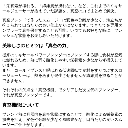
「栄養素が壊れる」「繊維質が摂れない」など、これまでのミキサ
ーやジューサーが抱えていた課題を、真空の力でまとめて解決。
真空ブレンドで作ったスムージーは変色や分離が少なく、泡立ちが
抑えられて口当たりの良い仕上がりになります。できたてを専用タ
ンブラーで真空保存することも可能。いつでもお好きな時に、フレ
ッシュな状態をお楽しみいただけます。
美味しさのヒミツは「真空の力」
従来のミキサーやパワーブレンダーはブレンドする際に食材が空気
に触れるため、熱に弱く酸化しやすい栄養素を少なからず損失して
います。
また、コールドプレスと呼ばれる低速回転で食材をすりつぶすスロ
ージューサーは、熱をあまり発生させませんが繊維質を摂ることが
できません。
それぞれの欠点を「真空機能」でクリアした次世代のブレンダー、
それが真空ブレンダーです。
真空機能について
ブレンド前に容器内を真空状態にすることで、酸化による栄養素の
損失を抑え、変色や分離が少なく風味豊かな、口当たりの良いスム
ージーに仕上がります。