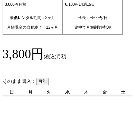
3,800
円
月額
6,180
円
14
泊
15
日
最低レンタル期間：3ヶ月
延長：+
500
円/日
月額課金の自動終了：
12
ヶ月
途中で月額制切替OK
3,800
円
(税込)
月額
そのまま購入：
可能
日
月
火
水
木
金
土