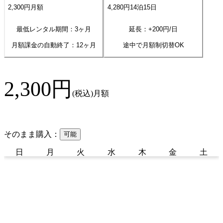
2,300
円
月額
4,280
円
14
泊
15
日
最低レンタル期間：3ヶ月
延長：+
200
円/日
月額課金の自動終了：
12
ヶ月
途中で月額制切替OK
2,300
円
(税込)
月額
そのまま購入：
可能
日
月
火
水
木
金
土