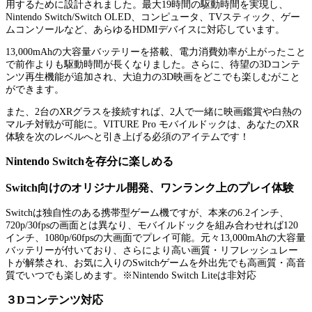
用するために設計されました。最大19時間の駆動時間を実現し、
Nintendo Switch/Switch OLED、コンピュータ、TVスティック、ゲー
ムコンソールなど、あらゆるHDMIデバイスに対応しています。
13,000mAhの大容量バッテリーを搭載、電力消費効率が上がったこと
で前作よりも駆動時間が長くなりました。さらに、待望の3Dコンテ
ンツ再生機能が追加され、大迫力の3D映画をどこでも楽しむがこと
ができます。
また、2台のXRグラスを接続すれば、2人で一緒に映画鑑賞や白熱の
マルチ対戦が可能に。VITURE Pro モバイルドックは、あなたのXR
体験を次のレベルへと引き上げる必須のアイテムです！
Nintendo Switchを存分に楽しめる
Switch向けのオリジナル開発、ワンランク上のプレイ体験
Switchは独自性のある携帯型ゲーム機ですが、本来の6.2インチ、
720p/30fpsの画面とは異なり、モバイルドックを組み合わせれば120
インチ、1080p/60fpsの大画面でプレイ可能。元々13,000mAhの大容量
バッテリーが付いており、さらにより高い画質・リフレッシュレー
トが解禁され、お気に入りのSwitchゲームを外出先でも高画質・高音
質でいつでも楽しめます。※Nintendo Switch Liteは非対応
３Dコンテンツ対応