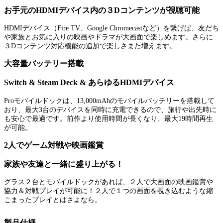
お手元のHDMIデバイス内の３Dコンテンツが視聴可能
HDMIデバイス（Fire TV、Google Chromecastなど）を繋げば、友だち
や家族とお気に入りの映画やドラマが大画面で楽しめます。さらに
３Dコンテンツ対応機能の追加で楽しさまた増えます。
大容量バッテリー搭載
Switch & Steam Deck & あらゆるHDMIデバイス
Proモバイルドックは、13,000mAhのモバイルバッテリーを搭載して
おり、最大3台のデバイスを同時に充電できるので、旅行や出先時に
も安心で最適です。前作より使用時間が長くなり、最大19時間再生
が可能。
2人でゲーム対戦や映画鑑賞
家族や友達と一緒に盛り上がる！
グラス２台とモバイルドックがあれば、２人で大画面の映画鑑賞や
協力＆対戦プレイが可能に！２人で１つの画面を覗き込むような縮
こまったプレイとはさよなら。
製品仕様