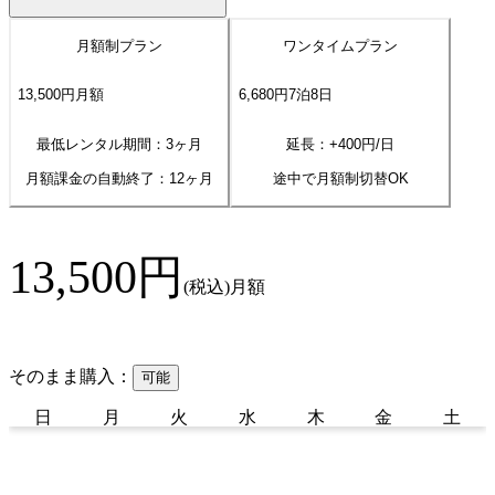
月額制プラン
ワンタイムプラン
13,500
円
月額
6,680
円
7
泊
8
日
最低レンタル期間：3ヶ月
延長：+
400
円/日
月額課金の自動終了：
12
ヶ月
途中で月額制切替OK
13,500
円
(税込)
月額
そのまま購入：
可能
日
月
火
水
木
金
土