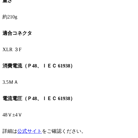
重さ
約210g
適合コネクタ
XLR ３F
消費電流（Ｐ48、ＩＥＣ 61938）
3.5ＭＡ
電流電圧（Ｐ48、ＩＥＣ 61938）
48Ｖ±4Ｖ
詳細は
公式サイト
をご確認ください。