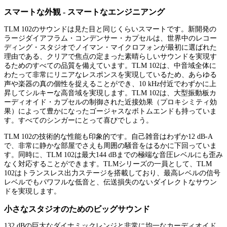
スマートな外観 - スマートなエンジニアング
TLM 102のサウンドは見た目と同じくらいスマートです。新開発の
ラージダイアフラム・コンデンサー・カプセルは、世界中のレコー
ディング・スタジオでノイマン・マイクロフォンが最初に選ばれた
理由である、クリアで焦点の定まった素晴らしいサウンドを実現す
るためのすべての品質を備えています。TLM 102は、中音域全体に
わたって非常にリニアなレスポンスを実現しているため、あらゆる
声や楽器の真の個性を捉えることができ、10 kHz付近でわずかに上
昇してシルキーな高音域を実現します。TLM 102は、大型振動板カ
ーディオイド・カプセルの制御された近接効果（プロキシミティ効
果）によって豊かになったゴージャスなボトムエンドも持っていま
す。すべてのシンガーにとって喜びでしょう。
TLM 102の技術的な性能も印象的です。自己雑音はわずか12 dB-A
で、非常に静かな部屋でさえも周囲の騒音をはるかに下回っていま
す。同時に、TLM 102は最大144 dBまでの極端な音圧レベルにも歪み
なく対応することができます。TLMシリーズの一員として、TLM
102はトランスレス出力ステージを搭載しており、最高レベルの信号
レベルでもパワフルな低音と、伝送損失のないダイレクトなサウン
ドを実現します。
小さなスタジオのためのビッグサウンド
132 dBの巨大なダイナミックレンジと非常に均一なカーディオイド