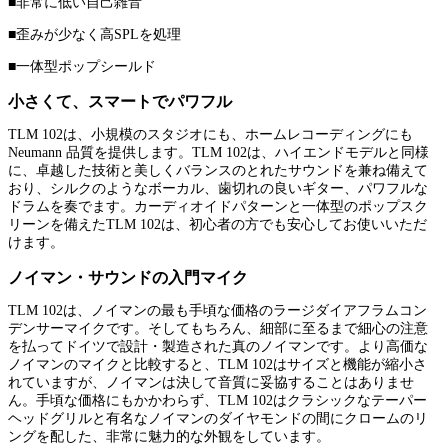
■非常に低い自己雑音
■歪みが少なく高SPLを処理
■一体型ポップシールド
小さくて、スマートでパワフル
TLM 102は、小規模のスタジオにも、ホームレコーディングにも
Neumann 品質を提供します。TLM 102は、ハイエンドモデルと同様
に、卓越した技術と美しくバランスのとれたサウンドを兼ね備えて
おり、シルクのようなボーカル、歯切れの良いギター、パワフルな
ドラムを奏でます。カーディオイドパターンと一体型のポップスク
リーンを備えたTLM 102は、初心者の方でも安心してお使いいただ
けます。
ノイマン・サウンドの入門マイク
TLM 102は、ノイマンの最も手頃な価格のラージダイアフラムコン
デンサーマイクです。そしてもちろん、細部に至るまで細心の注意
を払ってドイツで設計・製造された真のノイマンです。より高価な
ノイマンのマイクと比較すると、TLM 102はサイズと機能が縮小さ
れていますが、ノイマンは決して音質に妥協することはありませ
ん。手頃な価格にもかかわらず、TLM 102はクラシックなテーパー
ヘッドグリルと有名なノイマンのダイヤモンドの間にクロームのリ
ングを配した、非常に魅力的な外観をしています。