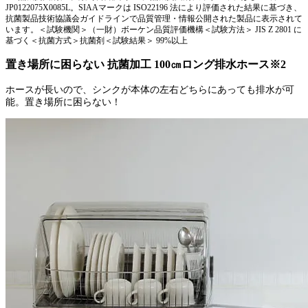
JP0122075X0085L。SIAAマークは ISO22196 法により評価された結果に基づき、
抗菌製品技術協議会ガイドラインで品質管理・情報公開された製品に表示されて
います。＜試験機関＞（一財）ボーケン品質評価機構＜試験方法＞ JIS Z 2801 に
基づく＜抗菌方式＞抗菌剤＜試験結果＞ 99%以上
置き場所に困らない 抗菌加工 100㎝ロング排水ホース※2
ホースが長いので、シンクが本体の左右どちらにあっても排水が可
能。置き場所に困らない！