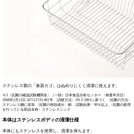
ステンレス製の「食器カゴ」はぬめりにくく清潔に使えます。
※3〈抗菌の確認試験機関名〉（一財）日本食品分析センター 〈検査年月日〉
2008年2月13日 207121535-001号 〈試験方法〉JIS Z 2801に基づく 〈抗菌の方法〉
ステンレス鋼に添加 〈抗菌の有効成分〉銅 〈試験結果〉99％以上 〈抗菌の処理
を行っている部品名称〉ステンレスシンク
本体はステンレスボディの清潔仕様
本体にもステンレスを使用し、清潔を保ちます。