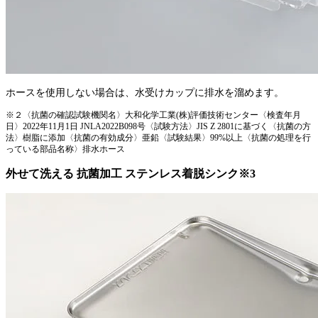
ホースを使用しない場合は、水受けカップに排水を溜めます。
※２〈抗菌の確認試験機関名〉大和化学工業(株)評価技術センター〈検査年月
日〉2022年11月1日 JNLA2022B098号〈試験方法〉JIS Z 2801に基づく〈抗菌の方
法〉樹脂に添加〈抗菌の有効成分〉亜鉛〈試験結果〉99%以上〈抗菌の処理を行
っている部品名称〉排水ホース
外せて洗える 抗菌加工 ステンレス着脱シンク※3