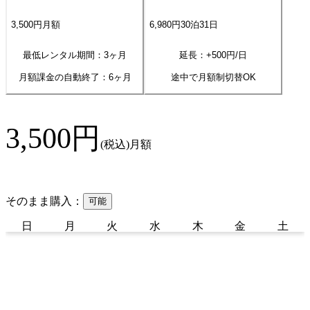
3,500
円
月額
6,980
円
30
泊
31
日
最低レンタル期間：3ヶ月
延長：+
500
円/日
月額課金の自動終了：
6
ヶ月
途中で月額制切替OK
3,500
円
(税込)
月額
そのまま購入：
可能
日
月
火
水
木
金
土