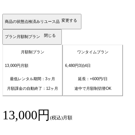
変更する
商品の状態
点検済みリユース品
閉じる
プラン
月額制プラン
月額制プラン
ワンタイムプラン
13,000
円
月額
6,480
円
3
泊
4
日
最低レンタル期間：3ヶ月
延長：+
600
円/日
月額課金の自動終了：
12
ヶ月
途中で月額制切替OK
13,000
円
(税込)
月額