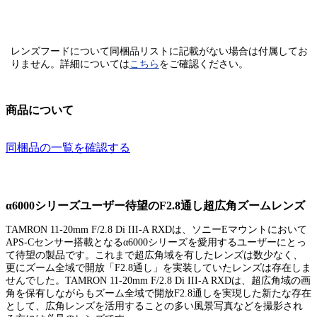
レンズフードについて同梱品リストに記載がない場合は付属してお
りません。
詳細については
こちら
をご確認ください。
商品について
同梱品の一覧を確認する
α6000シリーズユーザー待望のF2.8通し超広角ズームレンズ
TAMRON 11-20mm F/2.8 Di III-A RXDは、ソニーEマウントにおいて
APS-Cセンサー搭載となるα6000シリーズを愛用するユーザーにとっ
て待望の製品です。これまで超広角域を有したレンズは数少なく、
更にズーム全域で開放「F2.8通し」を実装していたレンズは存在しま
せんでした。TAMRON 11-20mm F/2.8 Di III-A RXDは、超広角域の画
角を保有しながらもズーム全域で開放F2.8通しを実現した新たな存在
として、広角レンズを活用することの多い風景写真などを撮影され