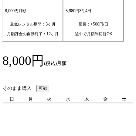
8,000
円
月額
5,980
円
3
泊
4
日
最低レンタル期間：3ヶ月
延長：+
500
円/日
月額課金の自動終了：
12
ヶ月
途中で月額制切替OK
8,000
円
(税込)
月額
そのまま購入：
可能
日
月
火
水
木
金
土