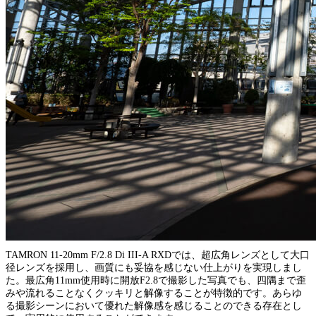
TAMRON 11-20mm F/2.8 Di III-A RXDでは、超広角レンズとして大口
径レンズを採用し、画質にも妥協を感じない仕上がりを実現しまし
た。最広角11mm使用時に開放F2.8で撮影した写真でも、四隅まで歪
みや流れることなくクッキリと解像することが特徴的です。あらゆ
る撮影シーンにおいて優れた解像感を感じることのできる存在とし