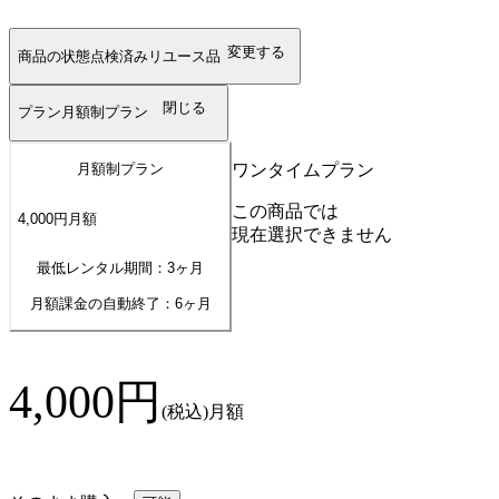
変更する
商品の状態
点検済みリユース品
閉じる
プラン
月額制プラン
ワンタイムプラン
月額制プラン
この商品では
4,000
円
月額
現在選択できません
最低レンタル期間：3ヶ月
月額課金の自動終了：
6
ヶ月
4,000
円
(税込)
月額