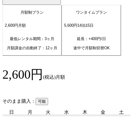
月額制プラン
ワンタイムプラン
2,600
円
月額
5,600
円
14
泊
15
日
最低レンタル期間：3ヶ月
延長：+
400
円/日
月額課金の自動終了：
12
ヶ月
途中で月額制切替OK
2,600
円
(税込)
月額
そのまま購入：
可能
日
月
火
水
木
金
土