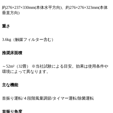
約276×237×330mm(本体水平方向)、約276×276×323mm(本体
垂直方向)
重さ
3.6kg（触媒フィルター含む）
推奨床面積
～52m²（32畳） ※当社試験による目安。効果は使用条件や
環境によって異なります。
主な機能
首振り運転/４段階風量調節/タイマー運転/除菌運転
首振り角度