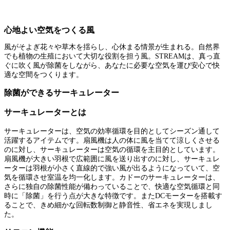
心地よい空気をつくる風
風がそよぎ花々や草木を揺らし、心休まる情景が生まれる。自然界
でも植物の生殖において大切な役割を担う風。STREAMは、真っ直
ぐに吹く風が除菌をしながら、あなたに必要な空気を運び安心で快
適な空間をつくります。
除菌ができるサーキュレーター
サーキュレーターとは
サーキュレーターは、空気の効率循環を目的としてシーズン通して
活躍するアイテムです。扇風機は人の体に風を当てて涼しくさせる
のに対し、サーキュレーターは空気の循環を主目的としています。
扇風機が大きい羽根で広範囲に風を送り出すのに対し、サーキュレ
ーターは羽根が小さく直線的で強い風が出るようになっていて、空
気を循環させ室温を均一化します。カドーのサーキュレーターは、
さらに独自の除菌性能が備わっていることで、快適な空気循環と同
時に「除菌」を行う点が大きな特徴です。またDCモーターを搭載す
ることで、きめ細かな回転数制御と静音性、省エネを実現しまし
た。