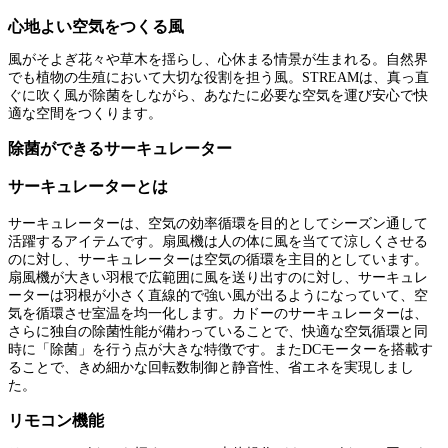
心地よい空気をつくる風
風がそよぎ花々や草木を揺らし、心休まる情景が生まれる。自然界
でも植物の生殖において大切な役割を担う風。STREAMは、真っ直
ぐに吹く風が除菌をしながら、あなたに必要な空気を運び安心で快
適な空間をつくります。
除菌ができるサーキュレーター
サーキュレーターとは
サーキュレーターは、空気の効率循環を目的としてシーズン通して
活躍するアイテムです。扇風機は人の体に風を当てて涼しくさせる
のに対し、サーキュレーターは空気の循環を主目的としています。
扇風機が大きい羽根で広範囲に風を送り出すのに対し、サーキュレ
ーターは羽根が小さく直線的で強い風が出るようになっていて、空
気を循環させ室温を均一化します。カドーのサーキュレーターは、
さらに独自の除菌性能が備わっていることで、快適な空気循環と同
時に「除菌」を行う点が大きな特徴です。またDCモーターを搭載す
ることで、きめ細かな回転数制御と静音性、省エネを実現しまし
た。
リモコン機能