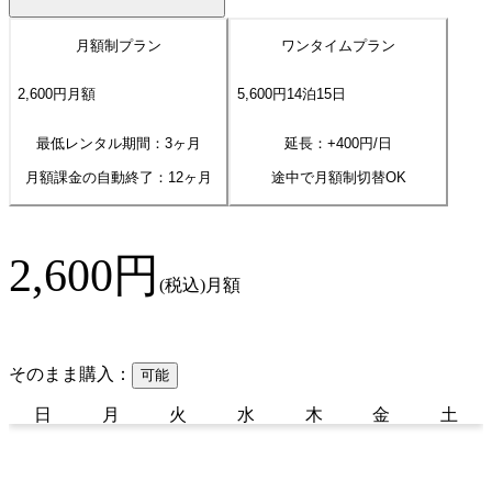
月額制プラン
ワンタイムプラン
2,600
円
月額
5,600
円
14
泊
15
日
最低レンタル期間：3ヶ月
延長：+
400
円/日
月額課金の自動終了：
12
ヶ月
途中で月額制切替OK
2,600
円
(税込)
月額
そのまま購入：
可能
日
月
火
水
木
金
土