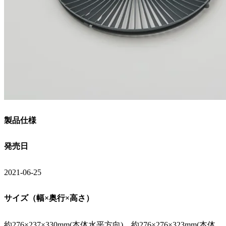
製品仕様
発売日
2021-06-25
サイズ（幅×奥行×高さ）
約276×237×330mm(本体水平方向)、約276×276×323mm(本体