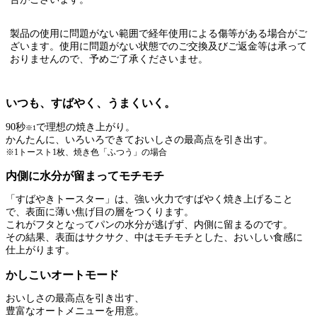
製品の使用に問題がない範囲で経年使用による傷等がある場合がご
ざいます。使用に問題がない状態でのご交換及びご返金等は承って
おりませんので、予めご了承くださいませ。
いつも、すばやく、うまくいく。
90秒
で理想の焼き上がり。
※1
かんたんに、いろいろできておいしさの最高点を引き出す。
※1トースト1枚、焼き色「ふつう」の場合
内側に水分が留まってモチモチ
「すばやきトースター」は、強い火力ですばやく焼き上げること
で、表面に薄い焦げ目の層をつくります。
これがフタとなってパンの水分が逃げず、内側に留まるのです。
その結果、表面はサクサク、中はモチモチとした、おいしい食感に
仕上がります。
かしこいオートモード
おいしさの最高点を引き出す、
豊富なオートメニューを用意。