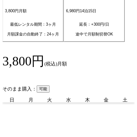
3,800
円
月額
6,980
円
14
泊
15
日
最低レンタル期間：3ヶ月
延長：+
300
円/日
月額課金の自動終了：
24
ヶ月
途中で月額制切替OK
3,800
円
(税込)
月額
そのまま購入：
可能
日
月
火
水
木
金
土