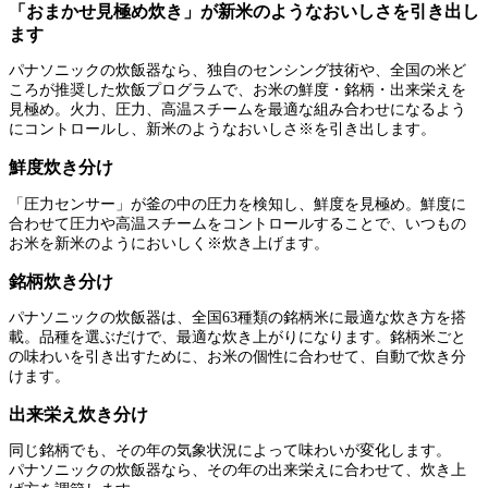
「おまかせ見極め炊き」が新米のようなおいしさを引き出し
ます
パナソニックの炊飯器なら、独自のセンシング技術や、全国の米ど
ころが推奨した炊飯プログラムで、お米の鮮度・銘柄・出来栄えを
見極め。火力、圧力、高温スチームを最適な組み合わせになるよう
にコントロールし、新米のようなおいしさ※を引き出します。
鮮度炊き分け
「圧力センサー」が釜の中の圧力を検知し、鮮度を見極め。鮮度に
合わせて圧力や高温スチームをコントロールすることで、いつもの
お米を新米のようにおいしく※炊き上げます。
銘柄炊き分け
パナソニックの炊飯器は、全国63種類の銘柄米に最適な炊き方を搭
載。品種を選ぶだけで、最適な炊き上がりになります。銘柄米ごと
の味わいを引き出すために、お米の個性に合わせて、自動で炊き分
けます。
出来栄え炊き分け
同じ銘柄でも、その年の気象状況によって味わいが変化します。
パナソニックの炊飯器なら、その年の出来栄えに合わせて、炊き上