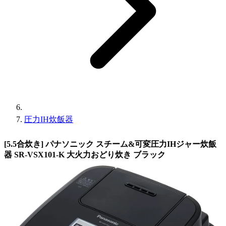
圧力IH炊飯器
[5.5合炊き] パナソニック スチーム&可変圧力IHジャー炊飯
器 SR-VSX101-K 大火力おどり炊き ブラック