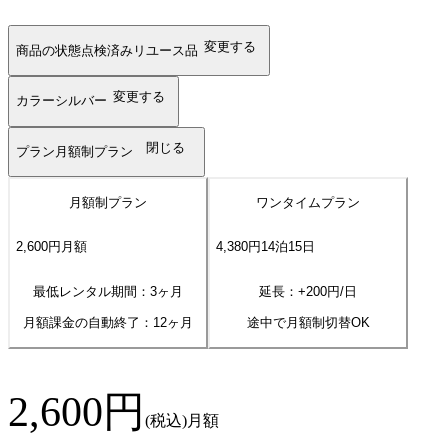
変更する
商品の状態
点検済みリユース品
変更する
カラー
シルバー
閉じる
プラン
月額制プラン
月額制プラン
ワンタイムプラン
2,600
円
月額
4,380
円
14
泊
15
日
最低レンタル期間：3ヶ月
延長：+
200
円/日
月額課金の自動終了：
12
ヶ月
途中で月額制切替OK
2,600
円
(税込)
月額