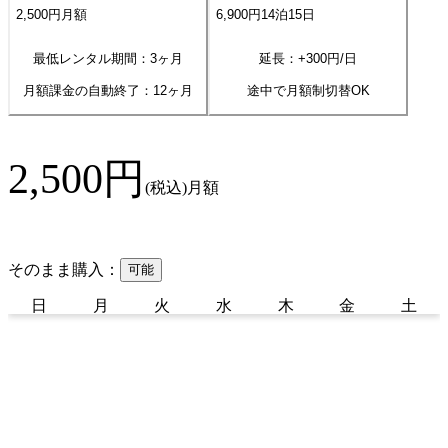
2,500
円
月額
6,900
円
14
泊
15
日
最低レンタル期間：3ヶ月
延長：+
300
円/日
月額課金の自動終了：
12
ヶ月
途中で月額制切替OK
2,500
円
(税込)
月額
そのまま購入：
可能
日
月
火
水
木
金
土